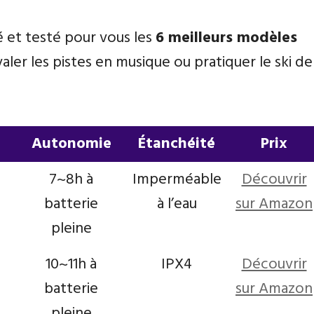
 et testé pour vous les
6 meilleurs modèles
ler les pistes en musique ou pratiquer le ski de
Autonomie
Étanchéité
Prix
Autonomie
Étanchéité
Prix
7~8h à
Imperméable
Découvrir
batterie
à l’eau
sur Amazon
pleine
10~11h à
IPX4
Découvrir
batterie
sur Amazon
pleine