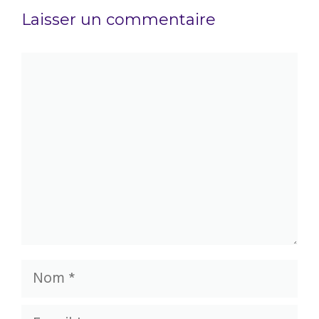
Laisser un commentaire
Commentaire
Nom
E-