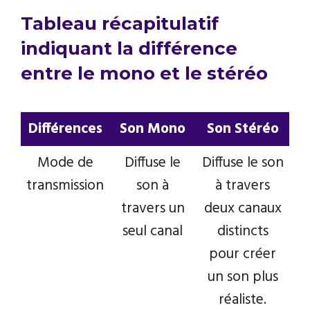
Tableau récapitulatif
indiquant la différence
entre le mono et le stéréo
Différences
Son Mono
Son Stéréo
Différences
Son Mono
Son Stéréo
Mode de
Diffuse le
Diffuse le son
transmission
son à
à travers
travers un
deux canaux
seul canal
distincts
pour créer
un son plus
réaliste.