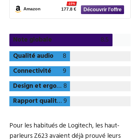
-15%
Amazon
177.8 €
Note globale
8.5
Qualité audio
8
Connectivité
9
Design et ergonomie
8
Rapport qualité-prix
9
Pour les habitués de Logitech, les haut-
parleurs Z623 avaient déjà prouvé leurs